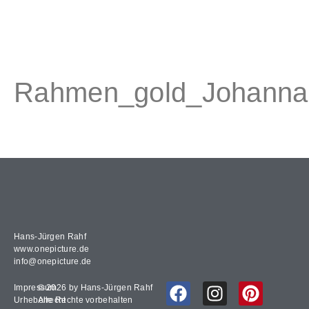
Rahmen_gold_Johanna
Hans-Jürgen Rahf
www.onepicture.de
info@onepicture.de
Impressum
© 2026 by Hans-Jürgen Rahf
Urheberrecht
Alle Rechte vorbehalten