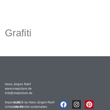
Grafiti
Hans-Jürgen Rahf
www.onepicture.de
info@onepicture.de
Impressum
© 2026 by Hans-Jürgen Rahf
Urheberrecht
Alle Rechte vorbehalten