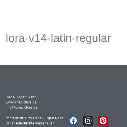
lora-v14-latin-regular
Hans-Jürgen Rahf
www.onepicture.de
info@onepicture.de
Impressum
© 2026 by Hans-Jürgen Rahf
Urheberrecht
Alle Rechte vorbehalten