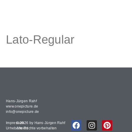
Lato-Regular
Lato-Regular
Hans-Jürgen Rahf
www.onepicture.de
info@onepicture.de
Impressum
© 2026 by Hans-Jürgen Rahf
Urheberrecht
Alle Rechte vorbehalten