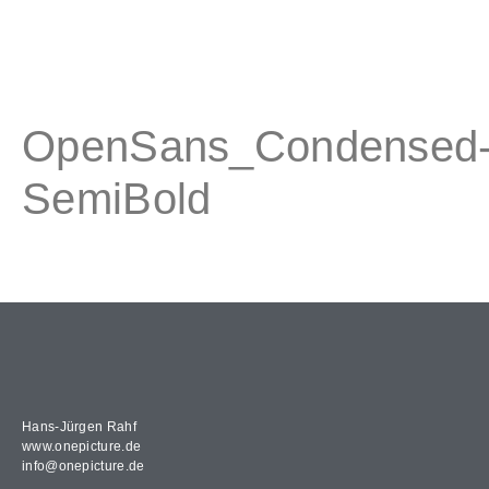
OpenSans_Condensed
SemiBold
OpenSans_Condensed-SemiBold
Hans-Jürgen Rahf
www.onepicture.de
info@onepicture.de